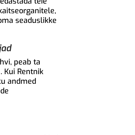
 edastada teie
aitseorganitele,
a oma seaduslikke
jad
hvi, peab ta
. Kui Rentnik
niku andmed
ide