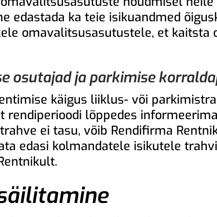
ke omavalitsusasutuste nõudmisel neile
e edastada ka teie isikuandmed õigusk
likele omavalitsusasutustele, et kaitst
e osutajad ja parkimise korralda
entimise käigus liiklus- või parkimistra
at rendiperioodi lõppedes informeerima
istrahve ei tasu, võib Rendifirma Rent
ata edasi kolmandatele isikutele trahv
entnikult.
äilitamine