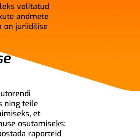
leks volitatud
sikute andmete
on juriidilise
se
utorendi
 ning teile
imiseks, et
enuse osutamiseks;
oostada raporteid