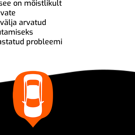
 see on mõistlikult
uvate
 välja arvatud
vutamiseks
uvastatud probleemi