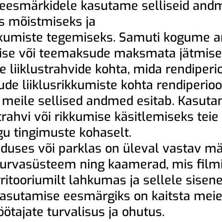
 eesmärkidele kasutame selliseid and
s mõistmiseks ja
kkumiste tegemiseks. Samuti kogume a
mise või teemaksude maksmata jätmis
e liiklustrahvide kohta, mida rendiper
ude liiklusrikkumiste kohta rendiperiood
 meile sellised andmed esitab. Kasuta
ahvi või rikkumise käsitlemiseks teie
gu tingimuste kohaselt.
nduses või parklas on üleval vastav mä
 turvasüsteem ning kaamerad, mis fil
rritooriumilt lahkumas ja sellele sise
asutamise eesmärgiks on kaitsta meie
öötajate turvalisus ja ohutus.