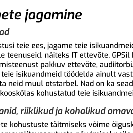
ete jagamine
ad
tusi teie ees, jagame teie isikuandmei
 teenuseid, näiteks IT ettevõte, GPSil
misteenust pakkuv ettevõte, audiitorb
 teie isikuandmeid töödelda ainult vas
uta neid muul otstarbel. Nad on ka sea
kooskõlas kohustatud teie isikuandmei
nid, riiklikud ja kohalikud oma
e kohustuste täitmiseks võime õigusk