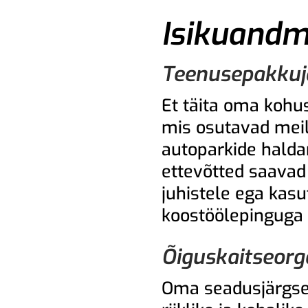
Isikuandm
Teenusepakkuj
Et täita oma kohus
mis osutavad meile
autoparkide halda
ettevõtted saavad
juhistele ega kas
koostöölepinguga 
Õiguskaitseorga
Oma seadusjärgset