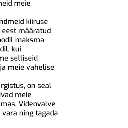
meid meie
ndmeid kiiruse
e eest määratud
ioodil maksma
il, kui
me selliseid
 ja meie vahelise
rgistus, on seal
mivad meie
nemas. Videovalve
 vara ning tagada