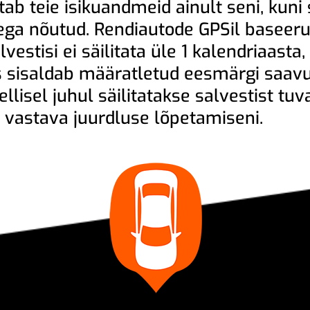
tab teie isikuandmeid ainult seni, kuni
sega nõutud. Rendiautode GPSil baseer
estisi ei säilitata üle 1 kalendriaasta,
tis sisaldab määratletud eesmärgi saa
Sellisel juhul säilitatakse salvestist t
 vastava juurdluse lõpetamiseni.