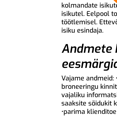
kolmandate isikute
isikutel. Eelpool t
töötlemisel. Ettevõ
isiku esindaja.
Andmete k
eesmärgi
Vajame andmeid: •
broneeringu kinnit
vajaliku informats
saaksite sõidukit 
•parima klienditoe