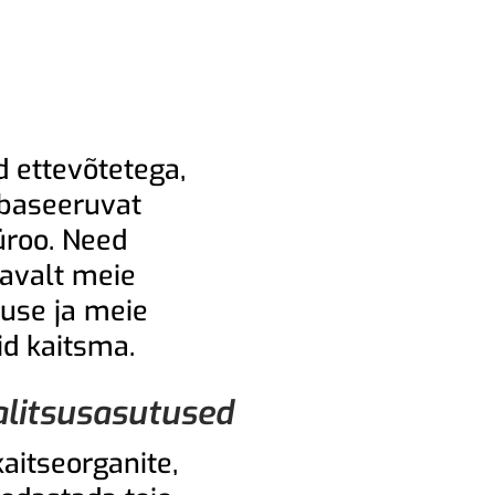
d ettevõtetega,
 baseeruvat
üroo. Need
tavalt meie
duse ja meie
d kaitsma.
valitsusasutused
aitseorganite,