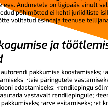
 ees. Andmetele on ligipääs ainult sel
oodud põhimõtted ei kehti juriidiliste i
tte volitatud esindaja teenuse tellijana 
ogumise ja töötlemi
d
autorendi pakkumise koostamiseks; •a
amiseks; •teie päringutele vastamiseks
iooni edastamiseks; •rendilepingu sõlm
kasutada vastavalt rendilepingule; •te
 pakkumiseks; •arve esitamiseks; •et k