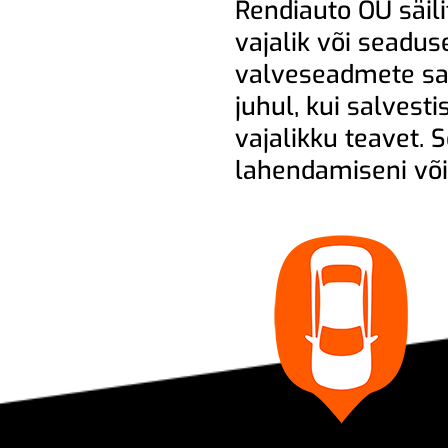
Rendiauto OÜ säili
vajalik või seadu
valveseadmete salv
juhul, kui salves
vajalikku teavet. 
lahendamiseni või