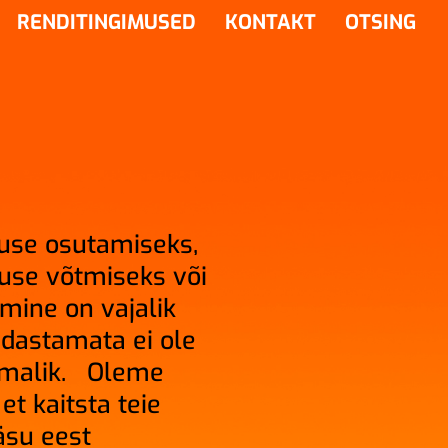
RENDITINGIMUSED
KONTAKT
OTSING
use osutamiseks,
duse võtmiseks või
mine on vajalik
edastamata ei ole
imalik. Oleme
et kaitsta teie
äsu eest