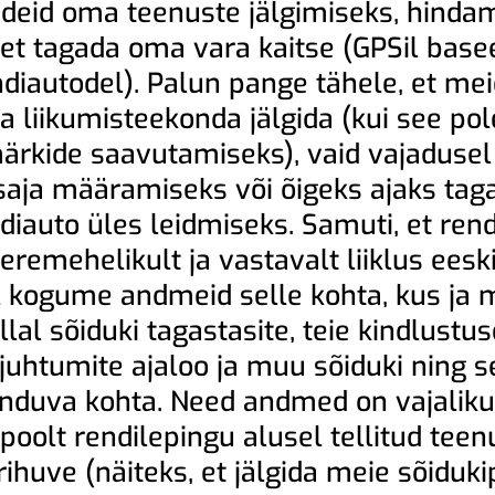
uandeid oma teenuste jälgimiseks, hinda
et tagada oma vara kaitse (GPSil bas
iautodel). Palun pange tähele, et mei
ja liikumisteekonda jälgida (kui see pol
rkide saavutamiseks), vaid vajadusel
saja määramiseks või õigeks ajaks tag
diauto üles leidmiseks. Samuti, et rend
remehelikult ja vastavalt liiklus eeski
l kogume andmeid selle kohta, kus ja m
illal sõiduki tagastasite, teie kindlustus
juhtumite ajaloo ja muu sõiduki ning s
duva kohta. Need andmed on vajalikud
poolt rendilepingu alusel tellitud teenu
ihuve (näiteks, et jälgida meie sõiduki