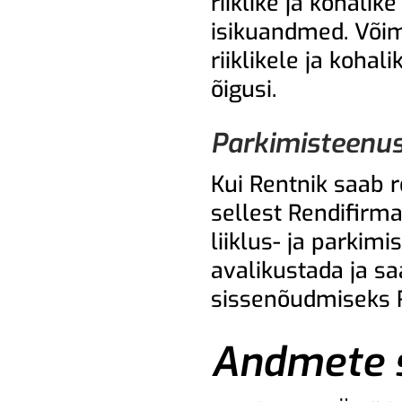
riiklike ja kohali
isikuandmed. Võim
riiklikele ja koha
õigusi.
Parkimisteenus
Kui Rentnik saab r
sellest Rendifirm
liiklus- ja parkim
avalikustada ja sa
sissenõudmiseks R
Andmete s