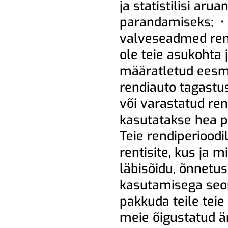
ja statistilisi ar
parandamiseks; • 
valveseadmed rend
ole teie asukohta 
määratletud eesmä
rendiauto tagastu
või varastatud ren
kasutatakse hea pe
Teie rendiperioodi
rentisite, kus ja m
läbisõidu, õnnetus
kasutamisega seon
pakkuda teile teie 
meie õigustatud är