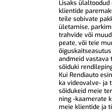
Lisaks ülaltoodud
klientide paremak
teile sobivate pa
ületamise, parki
trahvide või muud
peate, või teie mu
õiguskaitseasutus
andmeid vastava tr
sõiduki rendilepin
Kui Rendiauto esi
ka videovalve- ja
sõidukeid meie te
ning -kaamerate k
meie klientide ja t