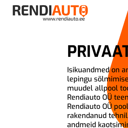
PRIVAAT
Isikuandmed on a
lepingu sõlmimise
muudel allpool to
Rendiauto OÜ teen
Rendiauto OÜ poo
rakendanud tehnili
andmeid kaotsimi