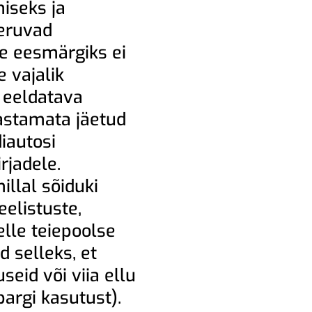
miseks ja
eeruvad
e eesmärgiks ei
e vajalik
 eeldatava
astamata jäetud
iautosi
rjadele.
illal sõiduki
eelistuste,
elle teiepoolse
 selleks, et
seid või viia ellu
pargi kasutust).