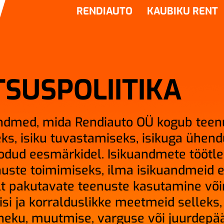
RENDIAUTO
KAUBIKU RENT
SUSPOLIITIKA
ndmed, mida Rendiauto OÜ kogub teen
ks, isiku tuvastamiseks, isikuga ühen
odud eesmärkidel. Isikuandmete töötle
uste toimimiseks, ilma isikuandmeid 
lt pakutavate teenuste kasutamine võ
si ja korralduslikke meetmeid selleks, 
neku, muutmise, varguse või juurdepä