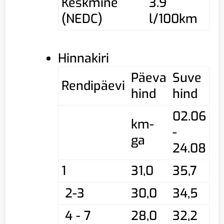
Keskmine
3.9
(NEDC)
l/100km
Hinnakiri
Päeva
Suve
Rendipäevi
hind
hind
02.06
km-
-
ga
24.08
1
31,0
35,7
2-3
30,0
34,5
4 - 7
28,0
32,2