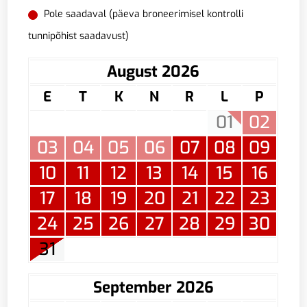
Pole saadaval (päeva broneerimisel kontrolli
tunnipõhist saadavust)
August 2026
E
T
K
N
R
L
P
01
02
03
04
05
06
07
08
09
10
11
12
13
14
15
16
17
18
19
20
21
22
23
24
25
26
27
28
29
30
31
September 2026