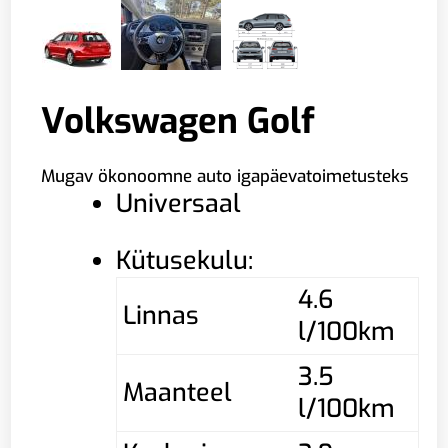
Volkswagen Golf
Mugav ökonoomne auto igapäevatoimetusteks
Universaal
Kütusekulu:
4.6
Linnas
l/100km
3.5
Maanteel
l/100km