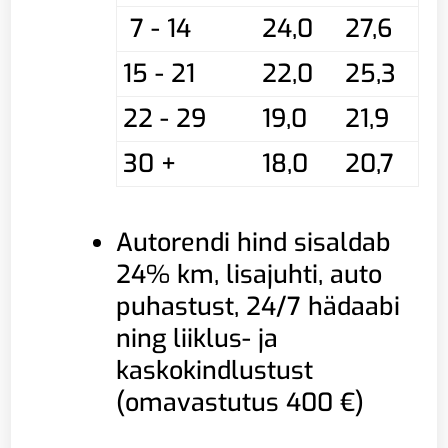
7 - 14
24,0
27,6
15 - 21
22,0
25,3
22 - 29
19,0
21,9
30 +
18,0
20,7
Autorendi hind sisaldab
24% km, lisajuhti, auto
puhastust, 24/7 hädaabi
ning liiklus- ja
kaskokindlustust
(omavastutus 400 €)