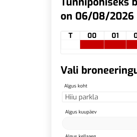
Tunnipõhiseks b
on 06/08/2026
T
00
01
Vali broneering
Algus koht
Algus kuupäev
Algus kellaaeg