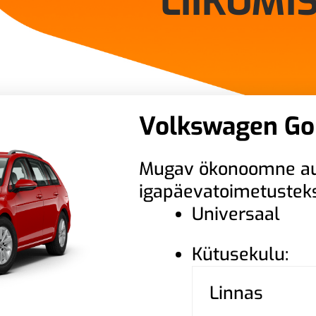
LIIKUMI
Volkswagen Go
Mugav ökonoomne a
igapäevatoimetustek
Universaal
Kütusekulu:
Linnas