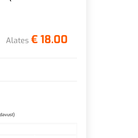
€
18.00
Alates
adavust)