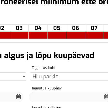
roneerisel miinimum ette br
02
03
04
05
06
07
u algus ja lõpu kuupäevad
Tagastus koht
Tagastus kuupäev
Tagastus kellaaeg