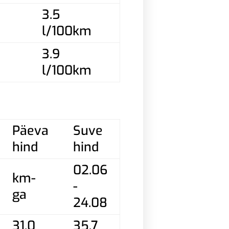
3.5
l/100km
3.9
l/100km
Päeva
Suve
hind
hind
02.06
km-
-
ga
24.08
31,0
35,7