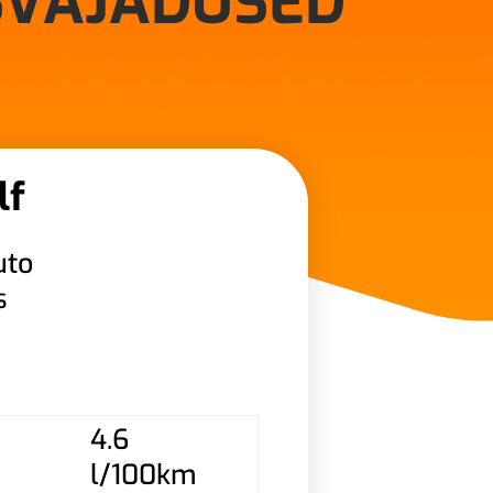
SVAJADUSED
lf
uto
s
4.6
l/100km