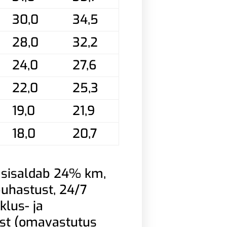
30,0
34,5
28,0
32,2
24,0
27,6
22,0
25,3
19,0
21,9
18,0
20,7
 sisaldab 24% km,
 puhastust, 24/7
klus- ja
ust (omavastutus