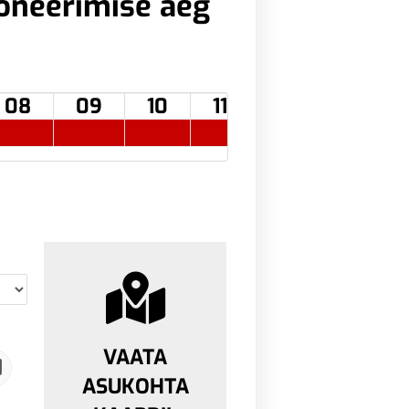
oneerimise aeg
08
09
10
11
12
13
VAATA
ASUKOHTA