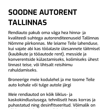
SOODNE AUTORENT
TALLINNAS
Rendiauto pakub oma väga hea hinna- ja
kvaliteedi suhtega autorenditeenuseid Tallinnas
Nõmme piirkonnas. Me leiame Teile lahenduse,
kui vajate abi kas tööalaste ülesannete täitmisel
(kaubikute ja tööautode rent), messide ja
konverentside külastamiseks, kolimiseks ühest
linnast teise, või lihtsalt reisihimu
rahuldamiseks.
Broneerige meie kodulehel ja me toome Teile
auto kohale või tulge autole järgi
Meie rendiautod on kõik liiklus- ja
kaskokindlustusega, tehniliselt heas korras ja
puhastatud ning desinfitseeritud. Võimalik on