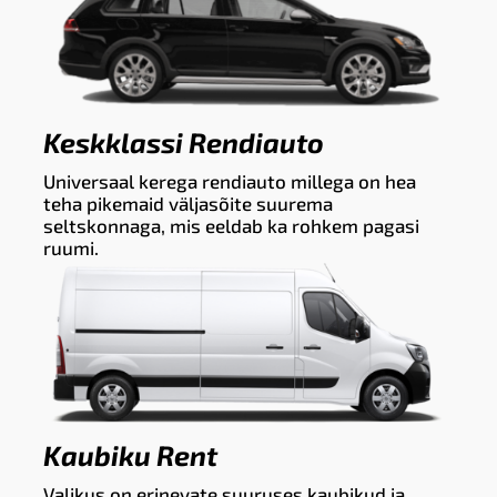
Keskklassi Rendiauto
Universaal kerega rendiauto millega on hea
teha pikemaid väljasõite suurema
seltskonnaga, mis eeldab ka rohkem pagasi
ruumi.
Kaubiku Rent
Valikus on erinevate suuruses kaubikud ja