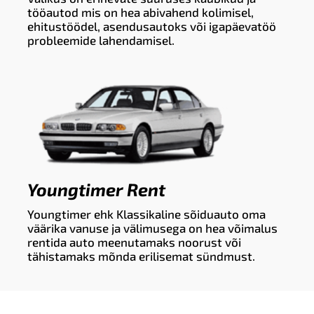
tööautod mis on hea abivahend kolimisel,
ehitustöödel, asendusautoks või igapäevatöö
probleemide lahendamisel.
Youngtimer Rent
Youngtimer ehk Klassikaline sõiduauto oma
väärika vanuse ja välimusega on hea võimalus
rentida auto meenutamaks noorust või
tähistamaks mõnda erilisemat sündmust.