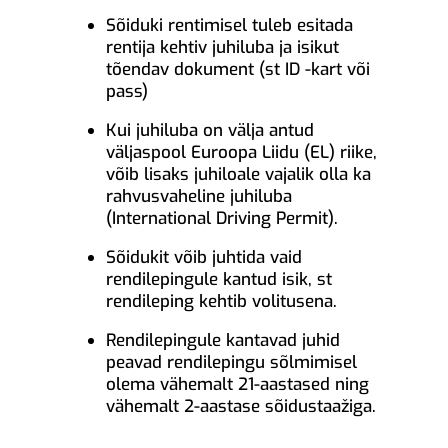
Sõiduki rentimisel tuleb esitada
rentija kehtiv juhiluba ja isikut
tõendav dokument (st ID -kart või
pass)
Kui juhiluba on välja antud
väljaspool Euroopa Liidu (EL) riike,
võib lisaks juhiloale vajalik olla ka
rahvusvaheline juhiluba
(International Driving Permit).
Sõidukit võib juhtida vaid
rendilepingule kantud isik, st
rendileping kehtib volitusena.
Rendilepingule kantavad juhid
peavad rendilepingu sõlmimisel
olema vähemalt 21-aastased ning
vähemalt 2-aastase sõidustaažiga.