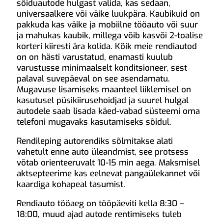
sõiduautode hulgast valida, kas sedaan,
universaalkere või väike luukpära. Kaubikuid on
pakkuda kas väike ja mobiilne tööauto või suur
ja mahukas kaubik, millega võib kasvõi 2-toalise
korteri kiiresti ära kolida. Kõik meie rendiautod
on on hästi varustatud, enamasti kuulub
varustusse minimaalselt konditsioneer, sest
palaval suvepäeval on see asendamatu.
Mugavuse lisamiseks maanteel liiklemisel on
kasutusel püsikiirusehoidjad ja suurel hulgal
autodele saab lisada käed-vabad süsteemi oma
telefoni mugavaks kasutamiseks sõidul.
Rendileping autorendiks sõlmitakse alati
vahetult enne auto üleandmist, see protsess
võtab orienteeruvalt 10-15 min aega. Maksmisel
aktsepteerime kas eelnevat pangaülekannet või
kaardiga kohapeal tasumist.
Rendiauto tööaeg on tööpäeviti kella 8:30 –
18:00, muud ajad autode rentimiseks tuleb