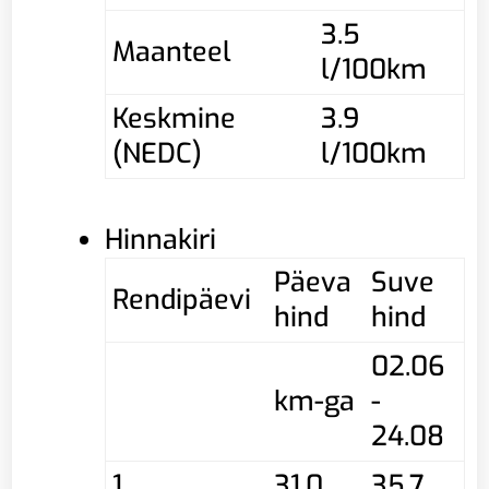
3.5
Maanteel
l/100km
Keskmine
3.9
(NEDC)
l/100km
Hinnakiri
Päeva
Suve
Rendipäevi
hind
hind
02.06
km-ga
-
24.08
1
31,0
35,7