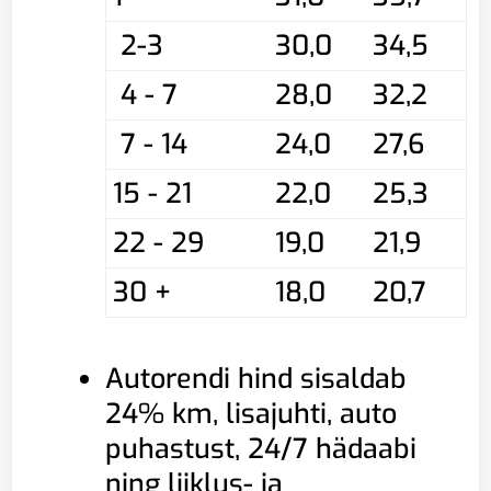
2-3
30,0
34,5
4 - 7
28,0
32,2
7 - 14
24,0
27,6
15 - 21
22,0
25,3
22 - 29
19,0
21,9
30 +
18,0
20,7
Autorendi hind sisaldab
24% km, lisajuhti, auto
puhastust, 24/7 hädaabi
ning liiklus- ja