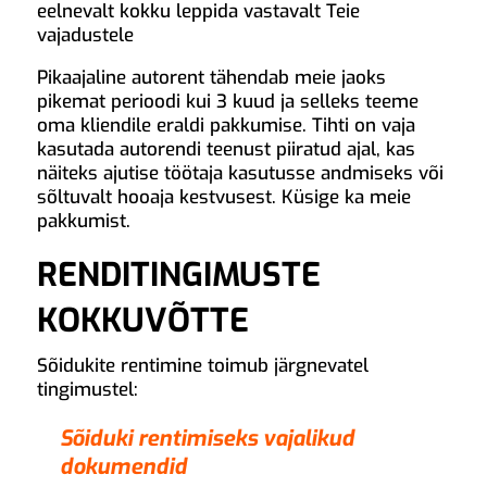
eelnevalt kokku leppida vastavalt Teie
vajadustele
Pikaajaline autorent tähendab meie jaoks
pikemat perioodi kui 3 kuud ja selleks teeme
oma kliendile eraldi pakkumise. Tihti on vaja
kasutada autorendi teenust piiratud ajal, kas
näiteks ajutise töötaja kasutusse andmiseks või
sõltuvalt hooaja kestvusest. Küsige ka meie
pakkumist.
RENDITINGIMUSTE
KOKKUVÕTTE
Sõidukite rentimine toimub järgnevatel
tingimustel:
Sõiduki rentimiseks vajalikud
dokumendid