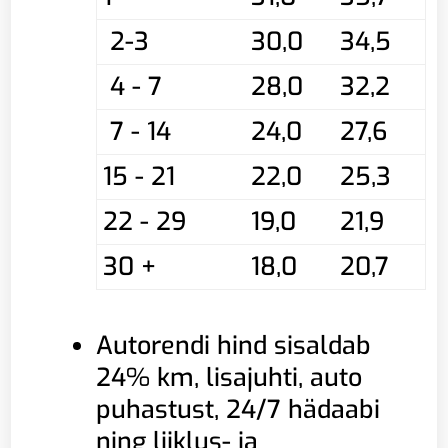
2-3
30,0
34,5
4 - 7
28,0
32,2
7 - 14
24,0
27,6
15 - 21
22,0
25,3
22 - 29
19,0
21,9
30 +
18,0
20,7
Autorendi hind sisaldab
24% km, lisajuhti, auto
puhastust, 24/7 hädaabi
ning liiklus- ja