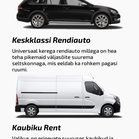
Keskklassi Rendiauto
Universaal kerega rendiauto millega on hea
teha pikemaid väljasõite suurema
seltskonnaga, mis eeldab ka rohkem pagasi
ruumi.
Kaubiku Rent
Valikus on erinevate suuruses kaubikud ja