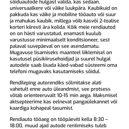
sõiduautode hulgast valida, kas sedaan,
universaalkere või väike luukpära. Kaubikuid on
pakkuda kas väike ja mobiilne tööauto või suur
ja mahukas kaubik, millega võib kasvõi 2-toalise
korteri kiiresti ära kolida. Kõik meie rendiautod
on on hästi varustatud, enamasti kuulub
varustusse minimaalselt konditsioneer, sest
palaval suvepäeval on see asendamatu.
Mugavuse lisamiseks maanteel liiklemisel on
kasutusel püsikiirusehoidjad ja suurel hulgal
autodele saab lisada käed-vabad süsteemi oma
telefoni mugavaks kasutamiseks sõidul.
Rendileping autorendiks sõlmitakse alati
vahetult enne auto üleandmist, see protsess
võtab orienteeruvalt 10-15 min aega. Maksmisel
aktsepteerime kas eelnevat pangaülekannet või
kaardiga kohapeal tasumist.
Rendiauto tööaeg on tööpäeviti kella 8:30 –
18:00, muud ajad autode rentimiseks tuleb