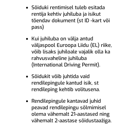
Sõiduki rentimisel tuleb esitada
rentija kehtiv juhiluba ja isikut
tõendav dokument (st ID -kart või
pass)
Kui juhiluba on välja antud
väljaspool Euroopa Liidu (EL) riike,
võib lisaks juhiloale vajalik olla ka
rahvusvaheline juhiluba
(International Driving Permit).
Sõidukit võib juhtida vaid
rendilepingule kantud isik, st
rendileping kehtib volitusena.
Rendilepingule kantavad juhid
peavad rendilepingu sõlmimisel
olema vähemalt 21-aastased ning
vähemalt 2-aastase sõidustaažiga.