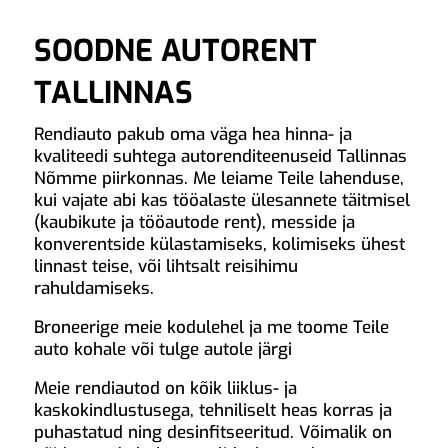
SOODNE AUTORENT
TALLINNAS
Rendiauto pakub oma väga hea hinna- ja
kvaliteedi suhtega autorenditeenuseid Tallinnas
Nõmme piirkonnas. Me leiame Teile lahenduse,
kui vajate abi kas tööalaste ülesannete täitmisel
(kaubikute ja tööautode rent), messide ja
konverentside külastamiseks, kolimiseks ühest
linnast teise, või lihtsalt reisihimu
rahuldamiseks.
Broneerige meie kodulehel ja me toome Teile
auto kohale või tulge autole järgi
Meie rendiautod on kõik liiklus- ja
kaskokindlustusega, tehniliselt heas korras ja
puhastatud ning desinfitseeritud. Võimalik on