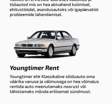
tööautod mis on hea abivahend kolimisel,
ehitustöödel, asendusautoks või igapäevatöö
probleemide lahendamisel.
Youngtimer Rent
Youngtimer ehk Klassikaline sõiduauto oma
väärika vanuse ja välimusega on hea võimalus
rentida auto meenutamaks noorust või
tähistamaks mõnda erilisemat sündmust.