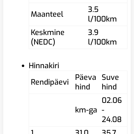
3.5
Maanteel
l/100km
Keskmine
3.9
(NEDC)
l/100km
Hinnakiri
Päeva
Suve
Rendipäevi
hind
hind
02.06
km-ga
-
24.08
1
31,0
35,7