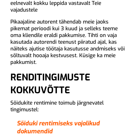
eelnevalt kokku leppida vastavalt Teie
vajadustele
Pikaajaline autorent tähendab meie jaoks
pikemat perioodi kui 3 kuud ja selleks teeme
oma kliendile eraldi pakkumise. Tihti on vaja
kasutada autorendi teenust piiratud ajal, kas
näiteks ajutise töötaja kasutusse andmiseks või
sõltuvalt hooaja kestvusest. Küsige ka meie
pakkumist.
RENDITINGIMUSTE
KOKKUVÕTTE
Sõidukite rentimine toimub järgnevatel
tingimustel:
Sõiduki rentimiseks vajalikud
dokumendid