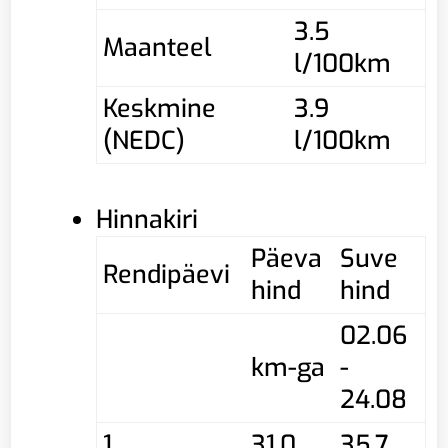
3.5
Maanteel
l/100km
Keskmine
3.9
(NEDC)
l/100km
Hinnakiri
Päeva
Suve
Rendipäevi
hind
hind
02.06
km-ga
-
24.08
1
31,0
35,7