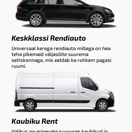
Keskklassi Rendiauto
Universaal kerega rendiauto millega on hea
teha pikemaid väljasõite suurema
seltskonnaga, mis eeldab ka rohkem pagasi
ruumi.
Kaubiku Rent
Valikus on erinevate suuruses kaubikud ja