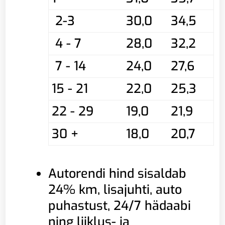
2-3
30,0
34,5
4 - 7
28,0
32,2
7 - 14
24,0
27,6
15 - 21
22,0
25,3
22 - 29
19,0
21,9
30 +
18,0
20,7
Autorendi hind sisaldab
24% km, lisajuhti, auto
puhastust, 24/7 hädaabi
ning liiklus- ja