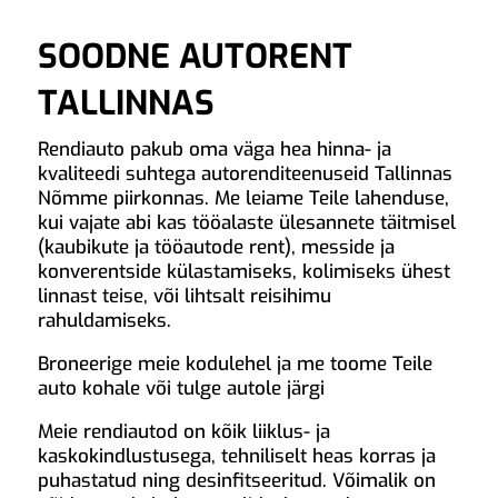
SOODNE AUTORENT
TALLINNAS
Rendiauto pakub oma väga hea hinna- ja
kvaliteedi suhtega autorenditeenuseid Tallinnas
Nõmme piirkonnas. Me leiame Teile lahenduse,
kui vajate abi kas tööalaste ülesannete täitmisel
(kaubikute ja tööautode rent), messide ja
konverentside külastamiseks, kolimiseks ühest
linnast teise, või lihtsalt reisihimu
rahuldamiseks.
Broneerige meie kodulehel ja me toome Teile
auto kohale või tulge autole järgi
Meie rendiautod on kõik liiklus- ja
kaskokindlustusega, tehniliselt heas korras ja
puhastatud ning desinfitseeritud. Võimalik on