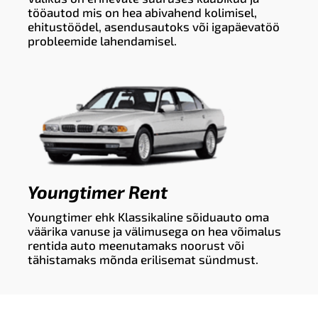
tööautod mis on hea abivahend kolimisel,
ehitustöödel, asendusautoks või igapäevatöö
probleemide lahendamisel.
Youngtimer Rent
Youngtimer ehk Klassikaline sõiduauto oma
väärika vanuse ja välimusega on hea võimalus
rentida auto meenutamaks noorust või
tähistamaks mõnda erilisemat sündmust.