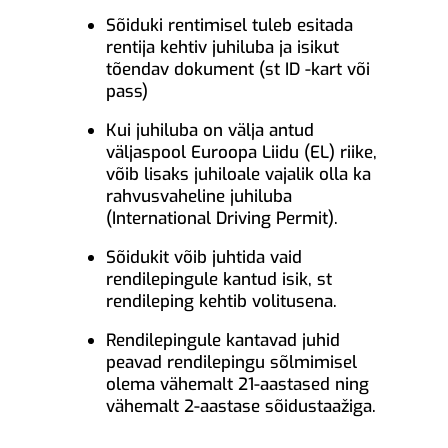
Sõiduki rentimisel tuleb esitada
rentija kehtiv juhiluba ja isikut
tõendav dokument (st ID -kart või
pass)
Kui juhiluba on välja antud
väljaspool Euroopa Liidu (EL) riike,
võib lisaks juhiloale vajalik olla ka
rahvusvaheline juhiluba
(International Driving Permit).
Sõidukit võib juhtida vaid
rendilepingule kantud isik, st
rendileping kehtib volitusena.
Rendilepingule kantavad juhid
peavad rendilepingu sõlmimisel
olema vähemalt 21-aastased ning
vähemalt 2-aastase sõidustaažiga.