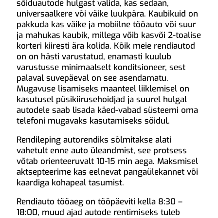
sõiduautode hulgast valida, kas sedaan,
universaalkere või väike luukpära. Kaubikuid on
pakkuda kas väike ja mobiilne tööauto või suur
ja mahukas kaubik, millega võib kasvõi 2-toalise
korteri kiiresti ära kolida. Kõik meie rendiautod
on on hästi varustatud, enamasti kuulub
varustusse minimaalselt konditsioneer, sest
palaval suvepäeval on see asendamatu.
Mugavuse lisamiseks maanteel liiklemisel on
kasutusel püsikiirusehoidjad ja suurel hulgal
autodele saab lisada käed-vabad süsteemi oma
telefoni mugavaks kasutamiseks sõidul.
Rendileping autorendiks sõlmitakse alati
vahetult enne auto üleandmist, see protsess
võtab orienteeruvalt 10-15 min aega. Maksmisel
aktsepteerime kas eelnevat pangaülekannet või
kaardiga kohapeal tasumist.
Rendiauto tööaeg on tööpäeviti kella 8:30 –
18:00, muud ajad autode rentimiseks tuleb