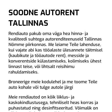
SOODNE AUTORENT
TALLINNAS
Rendiauto pakub oma väga hea hinna- ja
kvaliteedi suhtega autorenditeenuseid Tallinnas
Nõmme piirkonnas. Me leiame Teile lahenduse,
kui vajate abi kas tööalaste ülesannete täitmisel
(kaubikute ja tööautode rent), messide ja
konverentside külastamiseks, kolimiseks ühest
linnast teise, või lihtsalt reisihimu
rahuldamiseks.
Broneerige meie kodulehel ja me toome Teile
auto kohale või tulge autole järgi
Meie rendiautod on kõik liiklus- ja
kaskokindlustusega, tehniliselt heas korras ja
puhastatud ning desinfitseeritud. Võimalik on