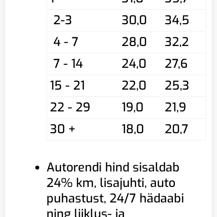
2-3
30,0
34,5
4 - 7
28,0
32,2
7 - 14
24,0
27,6
15 - 21
22,0
25,3
22 - 29
19,0
21,9
30 +
18,0
20,7
Autorendi hind sisaldab
24% km, lisajuhti, auto
puhastust, 24/7 hädaabi
ning liiklus- ja