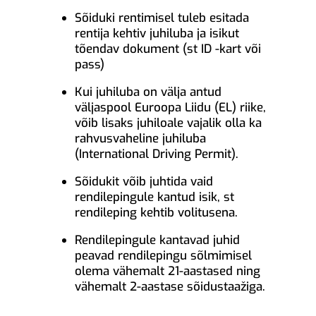
Sõiduki rentimisel tuleb esitada
rentija kehtiv juhiluba ja isikut
tõendav dokument (st ID -kart või
pass)
Kui juhiluba on välja antud
väljaspool Euroopa Liidu (EL) riike,
võib lisaks juhiloale vajalik olla ka
rahvusvaheline juhiluba
(International Driving Permit).
Sõidukit võib juhtida vaid
rendilepingule kantud isik, st
rendileping kehtib volitusena.
Rendilepingule kantavad juhid
peavad rendilepingu sõlmimisel
olema vähemalt 21-aastased ning
vähemalt 2-aastase sõidustaažiga.