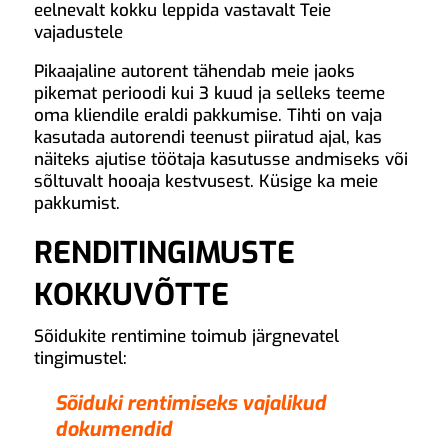
eelnevalt kokku leppida vastavalt Teie
vajadustele
Pikaajaline autorent tähendab meie jaoks
pikemat perioodi kui 3 kuud ja selleks teeme
oma kliendile eraldi pakkumise. Tihti on vaja
kasutada autorendi teenust piiratud ajal, kas
näiteks ajutise töötaja kasutusse andmiseks või
sõltuvalt hooaja kestvusest. Küsige ka meie
pakkumist.
RENDITINGIMUSTE
KOKKUVÕTTE
Sõidukite rentimine toimub järgnevatel
tingimustel:
Sõiduki rentimiseks vajalikud
dokumendid