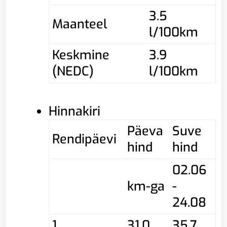
3.5
Maanteel
l/100km
Keskmine
3.9
(NEDC)
l/100km
Hinnakiri
Päeva
Suve
Rendipäevi
hind
hind
02.06
km-ga
-
24.08
1
31,0
35,7