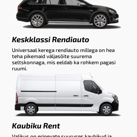
Keskklassi Rendiauto
Universaal kerega rendiauto millega on hea
teha pikemaid väljasõite suurema
seltskonnaga, mis eeldab ka rohkem pagasi
ruumi.
Kaubiku Rent
Valikus on erinevate suuruses kaubikud ja