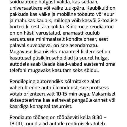
sõiduautode hulgast valida, kas sedaan,
universaalkere või väike luukpära. Kaubikuid on
pakkuda kas väike ja mobiilne tööauto või suur
ja mahukas kaubik, millega võib kasvõi 2-toalise
korteri kiiresti ära kolida. Kõik meie rendiautod
on on hästi varustatud, enamasti kuulub
varustusse minimaalselt konditsioneer, sest
palaval suvepäeval on see asendamatu.
Mugavuse lisamiseks maanteel liiklemisel on
kasutusel püsikiirusehoidjad ja suurel hulgal
autodele saab lisada käed-vabad süsteemi oma
telefoni mugavaks kasutamiseks sõidul.
Rendileping autorendiks sõlmitakse alati
vahetult enne auto üleandmist, see protsess
võtab orienteeruvalt 10-15 min aega. Maksmisel
aktsepteerime kas eelnevat pangaülekannet või
kaardiga kohapeal tasumist.
Rendiauto tööaeg on tööpäeviti kella 8:30 –
18:00, muud ajad autode rentimiseks tuleb