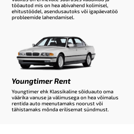
tööautod mis on hea abivahend kolimisel,
ehitustöödel, asendusautoks või igapäevatöö
probleemide lahendamisel.
Youngtimer Rent
Youngtimer ehk Klassikaline sõiduauto oma
väärika vanuse ja välimusega on hea võimalus
rentida auto meenutamaks noorust või
tähistamaks mõnda erilisemat sündmust.