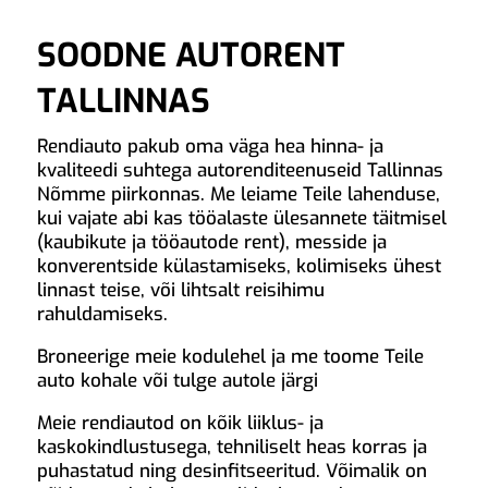
SOODNE AUTORENT
TALLINNAS
Rendiauto pakub oma väga hea hinna- ja
kvaliteedi suhtega autorenditeenuseid Tallinnas
Nõmme piirkonnas. Me leiame Teile lahenduse,
kui vajate abi kas tööalaste ülesannete täitmisel
(kaubikute ja tööautode rent), messide ja
konverentside külastamiseks, kolimiseks ühest
linnast teise, või lihtsalt reisihimu
rahuldamiseks.
Broneerige meie kodulehel ja me toome Teile
auto kohale või tulge autole järgi
Meie rendiautod on kõik liiklus- ja
kaskokindlustusega, tehniliselt heas korras ja
puhastatud ning desinfitseeritud. Võimalik on