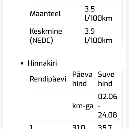
3.5
Maanteel
l/100km
Keskmine
3.9
(NEDC)
l/100km
Hinnakiri
Päeva
Suve
Rendipäevi
hind
hind
02.06
km-ga
-
24.08
1
31,0
35,7