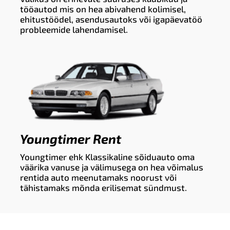
tööautod mis on hea abivahend kolimisel,
ehitustöödel, asendusautoks või igapäevatöö
probleemide lahendamisel.
Youngtimer Rent
Youngtimer ehk Klassikaline sõiduauto oma
väärika vanuse ja välimusega on hea võimalus
rentida auto meenutamaks noorust või
tähistamaks mõnda erilisemat sündmust.