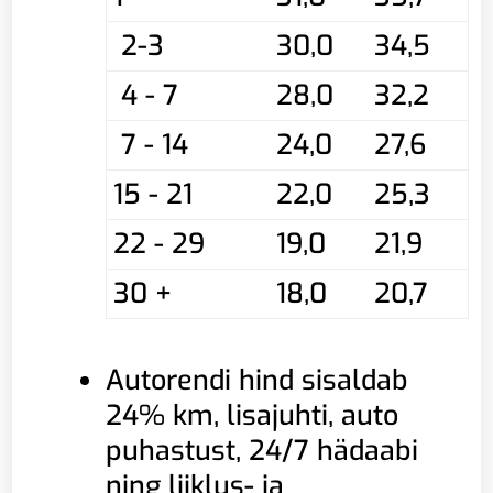
2-3
30,0
34,5
4 - 7
28,0
32,2
7 - 14
24,0
27,6
15 - 21
22,0
25,3
22 - 29
19,0
21,9
30 +
18,0
20,7
Autorendi hind sisaldab
24% km, lisajuhti, auto
puhastust, 24/7 hädaabi
ning liiklus- ja