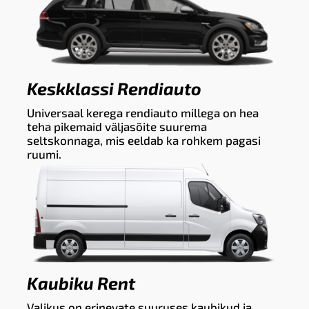
Keskklassi Rendiauto
Universaal kerega rendiauto millega on hea
teha pikemaid väljasõite suurema
seltskonnaga, mis eeldab ka rohkem pagasi
ruumi.
Kaubiku Rent
Valikus on erinevate suuruses kaubikud ja