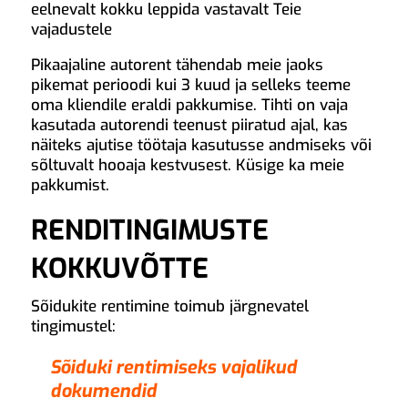
eelnevalt kokku leppida vastavalt Teie
vajadustele
Pikaajaline autorent tähendab meie jaoks
pikemat perioodi kui 3 kuud ja selleks teeme
oma kliendile eraldi pakkumise. Tihti on vaja
kasutada autorendi teenust piiratud ajal, kas
näiteks ajutise töötaja kasutusse andmiseks või
sõltuvalt hooaja kestvusest. Küsige ka meie
pakkumist.
RENDITINGIMUSTE
KOKKUVÕTTE
Sõidukite rentimine toimub järgnevatel
tingimustel:
Sõiduki rentimiseks vajalikud
dokumendid