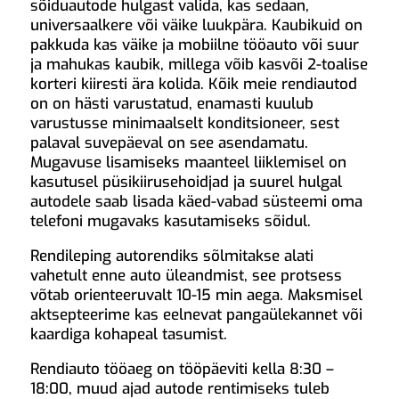
sõiduautode hulgast valida, kas sedaan,
universaalkere või väike luukpära. Kaubikuid on
pakkuda kas väike ja mobiilne tööauto või suur
ja mahukas kaubik, millega võib kasvõi 2-toalise
korteri kiiresti ära kolida. Kõik meie rendiautod
on on hästi varustatud, enamasti kuulub
varustusse minimaalselt konditsioneer, sest
palaval suvepäeval on see asendamatu.
Mugavuse lisamiseks maanteel liiklemisel on
kasutusel püsikiirusehoidjad ja suurel hulgal
autodele saab lisada käed-vabad süsteemi oma
telefoni mugavaks kasutamiseks sõidul.
Rendileping autorendiks sõlmitakse alati
vahetult enne auto üleandmist, see protsess
võtab orienteeruvalt 10-15 min aega. Maksmisel
aktsepteerime kas eelnevat pangaülekannet või
kaardiga kohapeal tasumist.
Rendiauto tööaeg on tööpäeviti kella 8:30 –
18:00, muud ajad autode rentimiseks tuleb