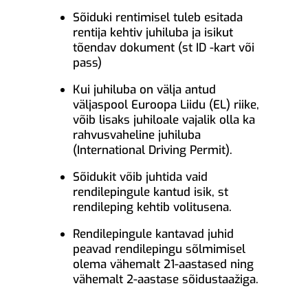
Sõiduki rentimisel tuleb esitada
rentija kehtiv juhiluba ja isikut
tõendav dokument (st ID -kart või
pass)
Kui juhiluba on välja antud
väljaspool Euroopa Liidu (EL) riike,
võib lisaks juhiloale vajalik olla ka
rahvusvaheline juhiluba
(International Driving Permit).
Sõidukit võib juhtida vaid
rendilepingule kantud isik, st
rendileping kehtib volitusena.
Rendilepingule kantavad juhid
peavad rendilepingu sõlmimisel
olema vähemalt 21-aastased ning
vähemalt 2-aastase sõidustaažiga.