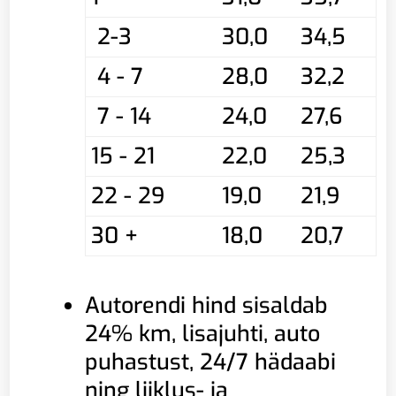
2-3
30,0
34,5
4 - 7
28,0
32,2
7 - 14
24,0
27,6
15 - 21
22,0
25,3
22 - 29
19,0
21,9
30 +
18,0
20,7
Autorendi hind sisaldab
24% km, lisajuhti, auto
puhastust, 24/7 hädaabi
ning liiklus- ja