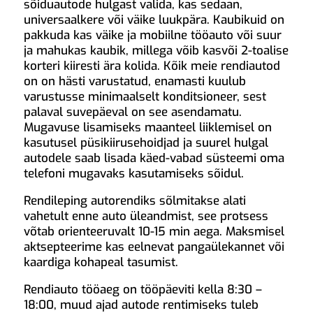
sõiduautode hulgast valida, kas sedaan,
universaalkere või väike luukpära. Kaubikuid on
pakkuda kas väike ja mobiilne tööauto või suur
ja mahukas kaubik, millega võib kasvõi 2-toalise
korteri kiiresti ära kolida. Kõik meie rendiautod
on on hästi varustatud, enamasti kuulub
varustusse minimaalselt konditsioneer, sest
palaval suvepäeval on see asendamatu.
Mugavuse lisamiseks maanteel liiklemisel on
kasutusel püsikiirusehoidjad ja suurel hulgal
autodele saab lisada käed-vabad süsteemi oma
telefoni mugavaks kasutamiseks sõidul.
Rendileping autorendiks sõlmitakse alati
vahetult enne auto üleandmist, see protsess
võtab orienteeruvalt 10-15 min aega. Maksmisel
aktsepteerime kas eelnevat pangaülekannet või
kaardiga kohapeal tasumist.
Rendiauto tööaeg on tööpäeviti kella 8:30 –
18:00, muud ajad autode rentimiseks tuleb