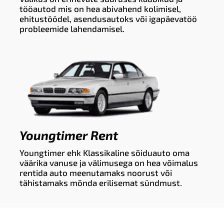
tööautod mis on hea abivahend kolimisel,
ehitustöödel, asendusautoks või igapäevatöö
probleemide lahendamisel.
Youngtimer Rent
Youngtimer ehk Klassikaline sõiduauto oma
väärika vanuse ja välimusega on hea võimalus
rentida auto meenutamaks noorust või
tähistamaks mõnda erilisemat sündmust.