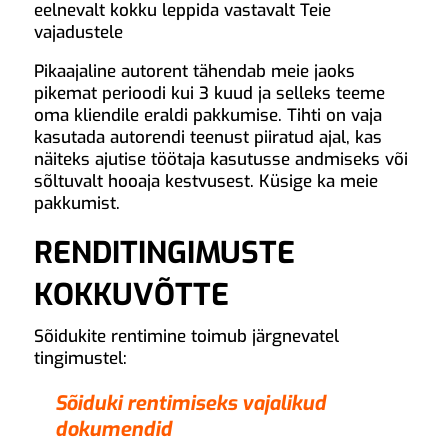
eelnevalt kokku leppida vastavalt Teie
vajadustele
Pikaajaline autorent tähendab meie jaoks
pikemat perioodi kui 3 kuud ja selleks teeme
oma kliendile eraldi pakkumise. Tihti on vaja
kasutada autorendi teenust piiratud ajal, kas
näiteks ajutise töötaja kasutusse andmiseks või
sõltuvalt hooaja kestvusest. Küsige ka meie
pakkumist.
RENDITINGIMUSTE
KOKKUVÕTTE
Sõidukite rentimine toimub järgnevatel
tingimustel:
Sõiduki rentimiseks vajalikud
dokumendid