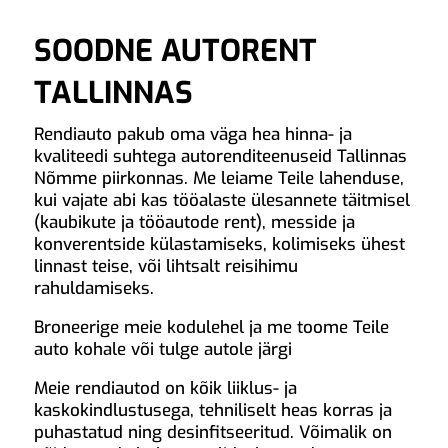
SOODNE AUTORENT
TALLINNAS
Rendiauto pakub oma väga hea hinna- ja
kvaliteedi suhtega autorenditeenuseid Tallinnas
Nõmme piirkonnas. Me leiame Teile lahenduse,
kui vajate abi kas tööalaste ülesannete täitmisel
(kaubikute ja tööautode rent), messide ja
konverentside külastamiseks, kolimiseks ühest
linnast teise, või lihtsalt reisihimu
rahuldamiseks.
Broneerige meie kodulehel ja me toome Teile
auto kohale või tulge autole järgi
Meie rendiautod on kõik liiklus- ja
kaskokindlustusega, tehniliselt heas korras ja
puhastatud ning desinfitseeritud. Võimalik on