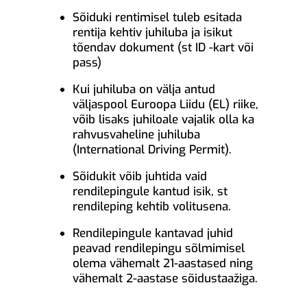
Sõiduki rentimisel tuleb esitada
rentija kehtiv juhiluba ja isikut
tõendav dokument (st ID -kart või
pass)
Kui juhiluba on välja antud
väljaspool Euroopa Liidu (EL) riike,
võib lisaks juhiloale vajalik olla ka
rahvusvaheline juhiluba
(International Driving Permit).
Sõidukit võib juhtida vaid
rendilepingule kantud isik, st
rendileping kehtib volitusena.
Rendilepingule kantavad juhid
peavad rendilepingu sõlmimisel
olema vähemalt 21-aastased ning
vähemalt 2-aastase sõidustaažiga.