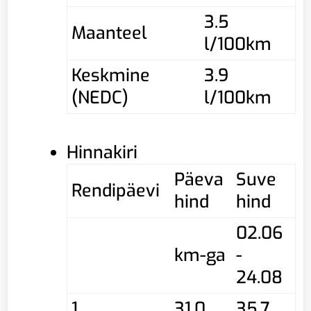
3.5
Maanteel
l/100km
Keskmine
3.9
(NEDC)
l/100km
Hinnakiri
Päeva
Suve
Rendipäevi
hind
hind
02.06
km-ga
-
24.08
1
31,0
35,7