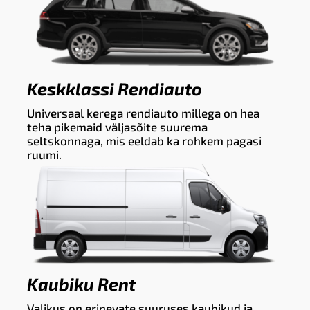
Keskklassi Rendiauto
Universaal kerega rendiauto millega on hea
teha pikemaid väljasõite suurema
seltskonnaga, mis eeldab ka rohkem pagasi
ruumi.
Kaubiku Rent
Valikus on erinevate suuruses kaubikud ja