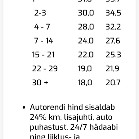
2-3
30,0
34,5
4 - 7
28,0
32,2
7 - 14
24,0
27,6
15 - 21
22,0
25,3
22 - 29
19,0
21,9
30 +
18,0
20,7
Autorendi hind sisaldab
24% km, lisajuhti, auto
puhastust, 24/7 hädaabi
ning liiklus- ja