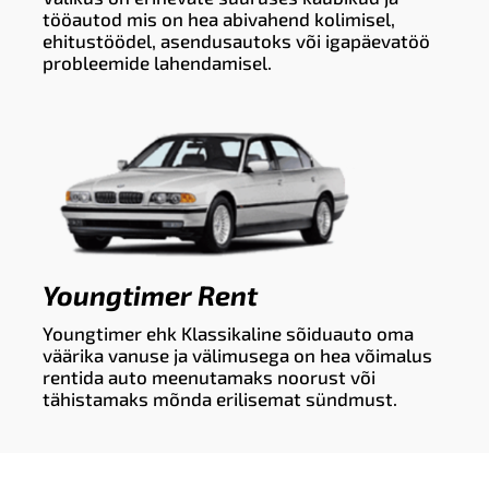
tööautod mis on hea abivahend kolimisel,
ehitustöödel, asendusautoks või igapäevatöö
probleemide lahendamisel.
Youngtimer Rent
Youngtimer ehk Klassikaline sõiduauto oma
väärika vanuse ja välimusega on hea võimalus
rentida auto meenutamaks noorust või
tähistamaks mõnda erilisemat sündmust.