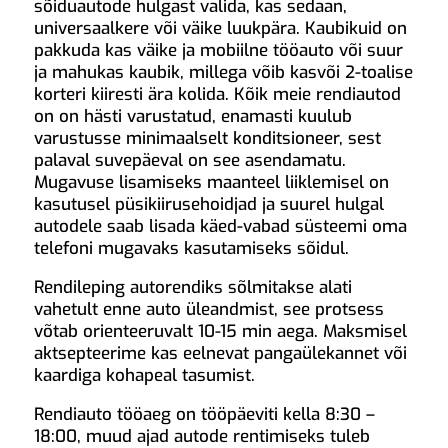
sõiduautode hulgast valida, kas sedaan,
universaalkere või väike luukpära. Kaubikuid on
pakkuda kas väike ja mobiilne tööauto või suur
ja mahukas kaubik, millega võib kasvõi 2-toalise
korteri kiiresti ära kolida. Kõik meie rendiautod
on on hästi varustatud, enamasti kuulub
varustusse minimaalselt konditsioneer, sest
palaval suvepäeval on see asendamatu.
Mugavuse lisamiseks maanteel liiklemisel on
kasutusel püsikiirusehoidjad ja suurel hulgal
autodele saab lisada käed-vabad süsteemi oma
telefoni mugavaks kasutamiseks sõidul.
Rendileping autorendiks sõlmitakse alati
vahetult enne auto üleandmist, see protsess
võtab orienteeruvalt 10-15 min aega. Maksmisel
aktsepteerime kas eelnevat pangaülekannet või
kaardiga kohapeal tasumist.
Rendiauto tööaeg on tööpäeviti kella 8:30 –
18:00, muud ajad autode rentimiseks tuleb