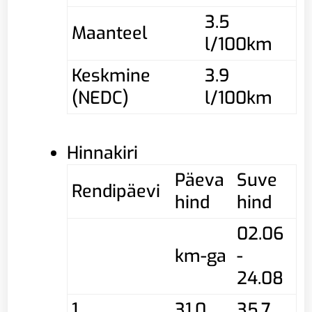
3.5
Maanteel
l/100km
Keskmine
3.9
(NEDC)
l/100km
Hinnakiri
Päeva
Suve
Rendipäevi
hind
hind
02.06
km-ga
-
24.08
1
31,0
35,7