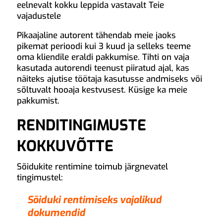
eelnevalt kokku leppida vastavalt Teie
vajadustele
Pikaajaline autorent tähendab meie jaoks
pikemat perioodi kui 3 kuud ja selleks teeme
oma kliendile eraldi pakkumise. Tihti on vaja
kasutada autorendi teenust piiratud ajal, kas
näiteks ajutise töötaja kasutusse andmiseks või
sõltuvalt hooaja kestvusest. Küsige ka meie
pakkumist.
RENDITINGIMUSTE
KOKKUVÕTTE
Sõidukite rentimine toimub järgnevatel
tingimustel:
Sõiduki rentimiseks vajalikud
dokumendid