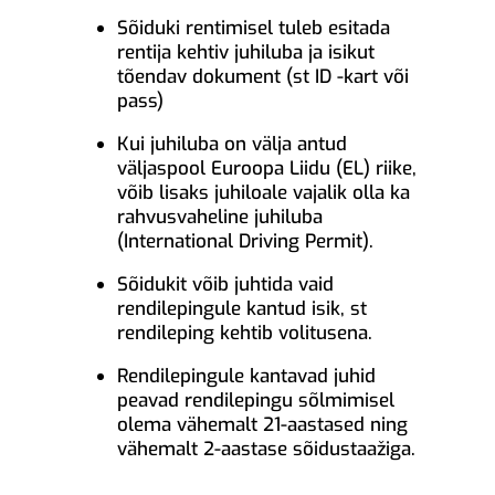
Sõiduki rentimisel tuleb esitada
rentija kehtiv juhiluba ja isikut
tõendav dokument (st ID -kart või
pass)
Kui juhiluba on välja antud
väljaspool Euroopa Liidu (EL) riike,
võib lisaks juhiloale vajalik olla ka
rahvusvaheline juhiluba
(International Driving Permit).
Sõidukit võib juhtida vaid
rendilepingule kantud isik, st
rendileping kehtib volitusena.
Rendilepingule kantavad juhid
peavad rendilepingu sõlmimisel
olema vähemalt 21-aastased ning
vähemalt 2-aastase sõidustaažiga.