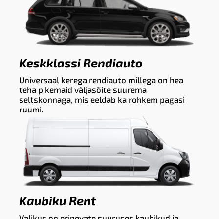
Keskklassi Rendiauto
Universaal kerega rendiauto millega on hea
teha pikemaid väljasõite suurema
seltskonnaga, mis eeldab ka rohkem pagasi
ruumi.
Kaubiku Rent
Valikus on erinevate suuruses kaubikud ja