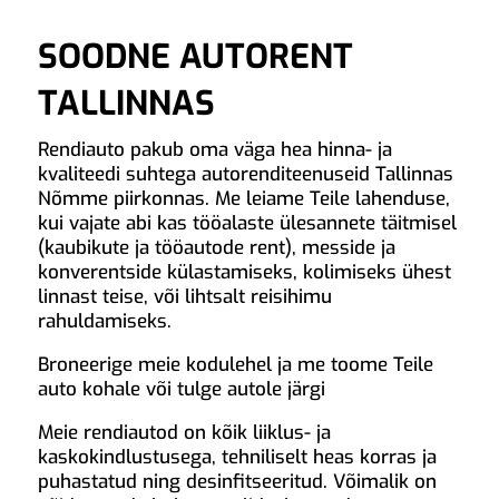
SOODNE AUTORENT
TALLINNAS
Rendiauto pakub oma väga hea hinna- ja
kvaliteedi suhtega autorenditeenuseid Tallinnas
Nõmme piirkonnas. Me leiame Teile lahenduse,
kui vajate abi kas tööalaste ülesannete täitmisel
(kaubikute ja tööautode rent), messide ja
konverentside külastamiseks, kolimiseks ühest
linnast teise, või lihtsalt reisihimu
rahuldamiseks.
Broneerige meie kodulehel ja me toome Teile
auto kohale või tulge autole järgi
Meie rendiautod on kõik liiklus- ja
kaskokindlustusega, tehniliselt heas korras ja
puhastatud ning desinfitseeritud. Võimalik on