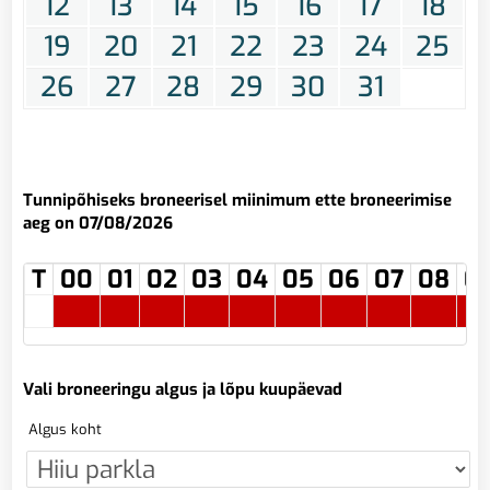
12
13
14
15
16
17
18
19
20
21
22
23
24
25
26
27
28
29
30
31
Tunnipõhiseks broneerisel miinimum ette broneerimise
aeg on 07/08/2026
T
00
01
02
03
04
05
06
07
08
0
Vali broneeringu algus ja lõpu kuupäevad
Algus koht