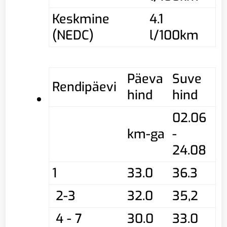
Keskmine
4.1
(NEDC)
l/100km
Päeva
Suve
Rendipäevi
hind
hind
02.06
km-ga
-
24.08
1
33.0
36.3
2-3
32.0
35,2
4 - 7
30.0
33.0