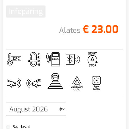
Infopäring
€
23.00
Alates
Saadaval