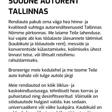
SOODNE AUTORENT
TALLINNAS
Rendiauto pakub oma väga hea hinna- ja
kvaliteedi suhtega autorenditeenuseid Tallinnas
Nõmme piirkonnas. Me leiame Teile lahenduse,
kui vajate abi kas tööalaste ülesannete täitmisel
(kaubikute ja tööautode rent), messide ja
konverentside külastamiseks, kolimiseks ühest
linnast teise, või lihtsalt reisihimu
rahuldamiseks.
Broneerige meie kodulehel ja me toome Teile
auto kohale või tulge autole järgi
Meie rendiautod on kõik liiklus- ja
kaskokindlustusega, tehniliselt heas korras ja
puhastatud ning desinfitseeritud. Võimalik on
sõiduautode hulgast valida, kas sedaan,
universaalkere või väike luukpära. Kaubikuid on