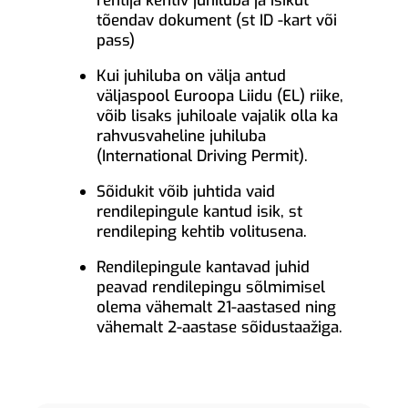
rentija kehtiv juhiluba ja isikut
tõendav dokument (st ID -kart või
pass)
Kui juhiluba on välja antud
väljaspool Euroopa Liidu (EL) riike,
võib lisaks juhiloale vajalik olla ka
rahvusvaheline juhiluba
(International Driving Permit).
Sõidukit võib juhtida vaid
rendilepingule kantud isik, st
rendileping kehtib volitusena.
Rendilepingule kantavad juhid
peavad rendilepingu sõlmimisel
olema vähemalt 21-aastased ning
vähemalt 2-aastase sõidustaažiga.