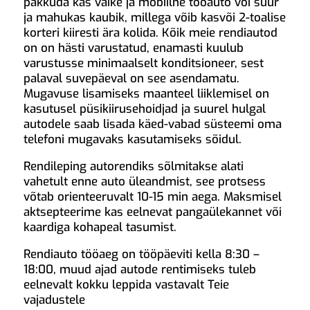
pakkuda kas väike ja mobiilne tööauto või suur
ja mahukas kaubik, millega võib kasvõi 2-toalise
korteri kiiresti ära kolida. Kõik meie rendiautod
on on hästi varustatud, enamasti kuulub
varustusse minimaalselt konditsioneer, sest
palaval suvepäeval on see asendamatu.
Mugavuse lisamiseks maanteel liiklemisel on
kasutusel püsikiirusehoidjad ja suurel hulgal
autodele saab lisada käed-vabad süsteemi oma
telefoni mugavaks kasutamiseks sõidul.
Rendileping autorendiks sõlmitakse alati
vahetult enne auto üleandmist, see protsess
võtab orienteeruvalt 10-15 min aega. Maksmisel
aktsepteerime kas eelnevat pangaülekannet või
kaardiga kohapeal tasumist.
Rendiauto tööaeg on tööpäeviti kella 8:30 –
18:00, muud ajad autode rentimiseks tuleb
eelnevalt kokku leppida vastavalt Teie
vajadustele