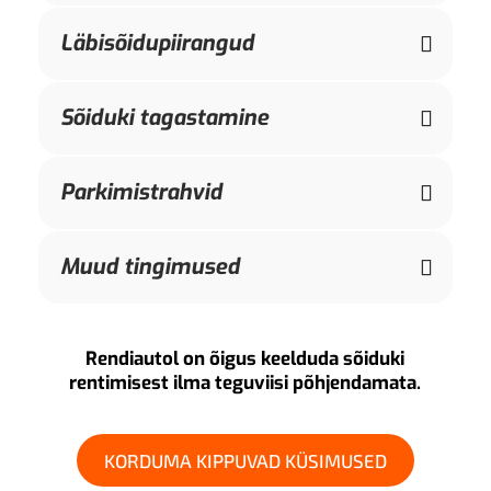
Läbisõidupiirangud
Sõiduki tagastamine
Parkimistrahvid
Muud tingimused
Rendiautol on õigus keelduda sõiduki
rentimisest ilma teguviisi põhjendamata.
KORDUMA KIPPUVAD KÜSIMUSED