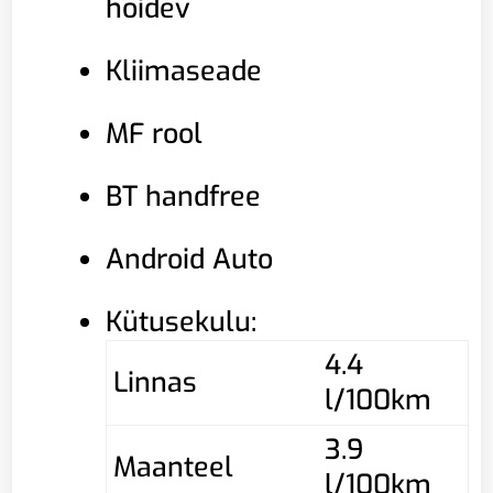
hoidev
Kliimaseade
MF rool
BT handfree
Android Auto
Kütusekulu:
4.4
Linnas
l/100km
3.9
Maanteel
l/100km