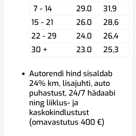
7 - 14
29.0
31,9
15 - 21
26.0
28,6
22 - 29
24.0
26,4
30 +
23.0
25,3
Autorendi hind sisaldab
24% km, lisajuhti, auto
puhastust, 24/7 hädaabi
ning liiklus- ja
kaskokindlustust
(omavastutus 400 €)