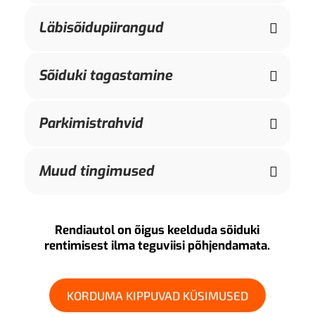
Läbisõidupiirangud
Sõiduki tagastamine
Parkimistrahvid
Muud tingimused
Rendiautol on õigus keelduda sõiduki
rentimisest ilma teguviisi põhjendamata.
KORDUMA KIPPUVAD KÜSIMUSED