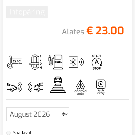
Infopäring
€
23.00
Alates
Saadaval