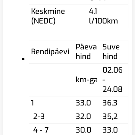
Keskmine
4.1
(NEDC)
l/100km
Päeva
Suve
Rendipäevi
hind
hind
02.06
km-ga
-
24.08
1
33.0
36.3
2-3
32.0
35,2
4 - 7
30.0
33.0