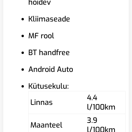
hoidev
Kliimaseade
MF rool
BT handfree
Android Auto
Kütusekulu:
4.4
Linnas
l/100km
3.9
Maanteel
l/100km