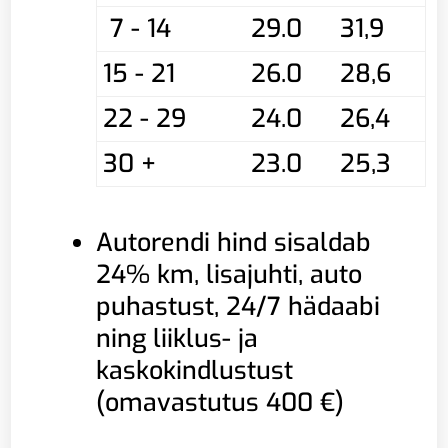
7 - 14
29.0
31,9
15 - 21
26.0
28,6
22 - 29
24.0
26,4
30 +
23.0
25,3
Autorendi hind sisaldab
24% km, lisajuhti, auto
puhastust, 24/7 hädaabi
ning liiklus- ja
kaskokindlustust
(omavastutus 400 €)