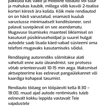
pakkuda kas väike ja mobiilne tööauto või suur
ja mahukas kaubik, millega võib kasvõi 2-toalise
korteri kiiresti ära kolida. Kõik meie rendiautod
on on hästi varustatud, enamasti kuulub
varustusse minimaalselt konditsioneer, sest
palaval suvepäeval on see asendamatu.
Mugavuse lisamiseks maanteel liiklemisel on
kasutusel püsikiirusehoidjad ja suurel hulgal
autodele saab lisada käed-vabad süsteemi oma
telefoni mugavaks kasutamiseks sõidul.
Rendileping autorendiks sõlmitakse alati
vahetult enne auto üleandmist, see protsess
võtab orienteeruvalt 10-15 min aega. Maksmisel
aktsepteerime kas eelnevat pangaülekannet või
kaardiga kohapeal tasumist.
Rendiauto tööaeg on tööpäeviti kella 8:30 –
18:00, muud ajad autode rentimiseks tuleb
eelnevalt kokku leppida vastavalt Teie
vajadustele