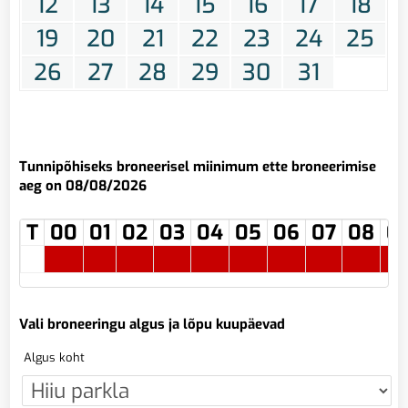
12
13
14
15
16
17
18
19
20
21
22
23
24
25
26
27
28
29
30
31
Tunnipõhiseks broneerisel miinimum ette broneerimise
aeg on 08/08/2026
T
00
01
02
03
04
05
06
07
08
0
Vali broneeringu algus ja lõpu kuupäevad
Algus koht