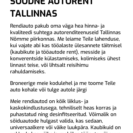
SOODNE AUTORENT
TALLINNAS
Rendiauto pakub oma väga hea hinna- ja
kvaliteedi suhtega autorenditeenuseid Tallinnas
Nõmme piirkonnas. Me leiame Teile lahenduse,
kui vajate abi kas tööalaste ülesannete täitmisel
(kaubikute ja tööautode rent), messide ja
konverentside külastamiseks, kolimiseks ühest
linnast teise, või lihtsalt reisihimu
rahuldamiseks.
Broneerige meie kodulehel ja me toome Teile
auto kohale või tulge autole järgi
Meie rendiautod on kõik liiklus- ja
kaskokindlustusega, tehniliselt heas korras ja
puhastatud ning desinfitseeritud. Võimalik on
sõiduautode hulgast valida, kas sedaan,
universaalkere või väike luukpära. Kaubikuid on