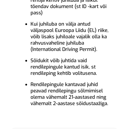
rentija kehtiv juhiluba ja isikut
tõendav dokument (st ID -kart või
pass)
Kui juhiluba on välja antud
väljaspool Euroopa Liidu (EL) riike,
võib lisaks juhiloale vajalik olla ka
rahvusvaheline juhiluba
(International Driving Permit).
Sõidukit võib juhtida vaid
rendilepingule kantud isik, st
rendileping kehtib volitusena.
Rendilepingule kantavad juhid
peavad rendilepingu sõlmimisel
olema vähemalt 21-aastased ning
vähemalt 2-aastase sõidustaažiga.